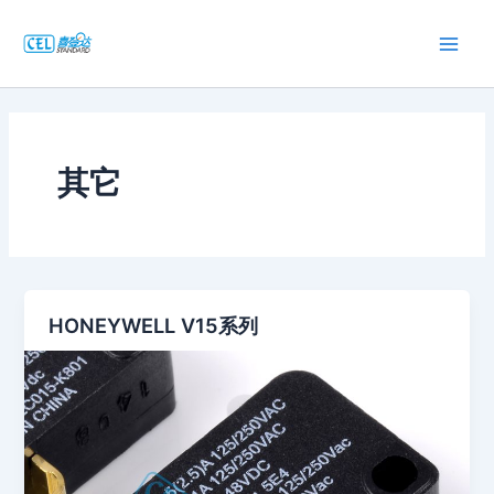
跳
至
Main
内
容
Men
其它
HONEYWELL V15系列